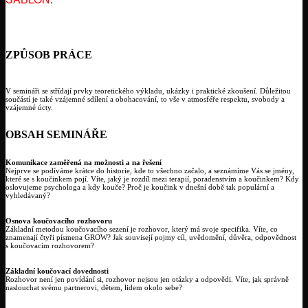
ZPŮSOB PRÁCE
V semináři se střídají prvky teoretického výkladu, ukázky i praktické zkoušení. Důležitou
součástí je také vzájemné sdílení a obohacování, to vše v atmosféře respektu, svobody a
vzájemné úcty.
OBSAH SEMINÁŘE
Komunikace zaměřená na možnosti a na řešení
Nejprve se podíváme krátce do historie, kde to všechno začalo, a seznámíme Vás se jmény,
které se s koučinkem pojí. Víte, jaký je rozdíl mezi terapií, poradenstvím a koučinkem? Kdy
oslovujeme psychologa a kdy kouče? Proč je koučink v dnešní době tak populární a
vyhledávaný?
Osnova koučovacího rozhovoru
Základní metodou koučovacího sezení je rozhovor, který má svoje specifika. Víte, co
znamenají čtyři písmena GROW? Jak souvisejí pojmy cíl, uvědomění, důvěra, odpovědnost
s koučovacím rozhovorem?
Základní koučovací dovednosti
Rozhovor není jen povídání si, rozhovor nejsou jen otázky a odpovědi. Víte, jak správně
naslouchat svému partnerovi, dětem, lidem okolo sebe?