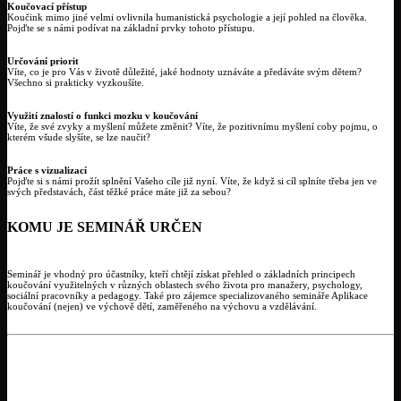
Koučovací přístup
Koučink mimo jiné velmi ovlivnila humanistická psychologie a její pohled na člověka.
Pojďte se s námi podívat na základní prvky tohoto přístupu.
Určování priorit
Víte, co je pro Vás v životě důležité, jaké hodnoty uznáváte a předáváte svým dětem?
Všechno si prakticky vyzkoušíte.
Využití znalostí o funkci mozku v koučování
Víte, že své zvyky a myšlení můžete změnit? Víte, že pozitivnímu myšlení coby pojmu, o
kterém všude slyšíte, se lze naučit?
Práce s vizualizací
Pojďte si s námi prožít splnění Vašeho cíle již nyní. Víte, že když si cíl splníte třeba jen ve
svých představách, část těžké práce máte již za sebou?
KOMU JE SEMINÁŘ URČEN
Seminář je vhodný pro účastníky, kteří chtějí získat přehled o základních principech
koučování využitelných v různých oblastech svého života pro manažery, psychology,
sociální pracovníky a pedagogy. Také pro zájemce specializovaného semináře Aplikace
koučování (nejen) ve výchově dětí, zaměřeného na výchovu a vzdělávání.