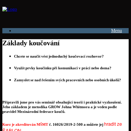
Menu
Základy koučování
Chcete se naučit vést jednoduchý koučovací rozhovor?
Využít prvky koučinku při komunikaci v práci nebo doma?
Zamyslet se nad řešením svých pracovních nebo osobních úkolů?
Připravili jsme pro vás seminář obsahující teorii i praktické vyzkoušení.
Jeho základem je metodika GROW Johna Whitmora a je veden podle
pravidel Mezinárodní federace koučů.
hradit ze
Kurz je akreditován MŠMT
č. 16026/2019-2-500 a můžete jej
ŠABLON
.